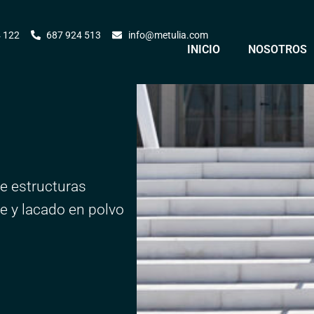
 122
687 924 513
info@metulia.com
INICIO
NOSOTROS
de estructuras
le y lacado en polvo